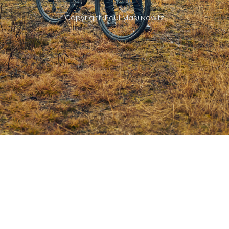
Copyright: Paul Masukowitz
SIMPLON – Österreichische Traditions-
Radmarke neu ins Programm aufgenommen!
/*! elementor – v3.17.0 – 01-11-2023 */ .elementor-widget-
image{text-align:center}.elementor-widget-image
a{display:inline-block}.elementor-widget-image a
img[src$=“.svg“]{width:48px}.elementor-widget-image
img{vertical-align:middle;display:inline-block} Es freut uns dir
ab der Saison 2024 die Bikes von SIMPLON anbieten
Weiterlesen »