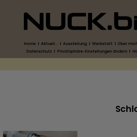
Home
Aktuell…
Ausstellung
Werkstatt
Über mic
Datenschutz
Privatsphäre-Einstellungen ändern
Hi
Schl